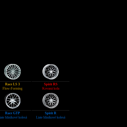
Race LS 3
Spirit RS
Flow-Forming
Kovaná kola
Race GTP
Spirit R
iate hliníkové kolesá
Liate hliníkové kolesá