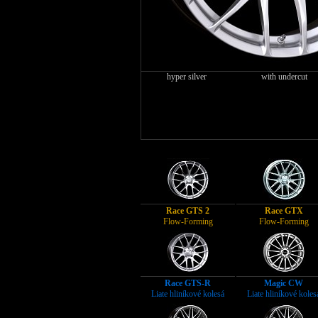
hyper silver
with undercut
Race GTS 2
Race GTX
Flow-Forming
Flow-Forming
Race GTS-R
Magic CW
Liate hliníkové kolesá
Liate hliníkové koles