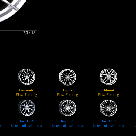
7,5 x 18
Fascinate
Topas
Hibonit
Flow-Forming
Flow-Forming
Flow-Forming
Race GTS
Race LS
Race LS 2
á
Liate hliníkové kolesá
Liate hliníkové kolesá
Liate hliníkové kolesá
L