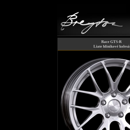
Race GTS-R
Liate hliníkové kolesá